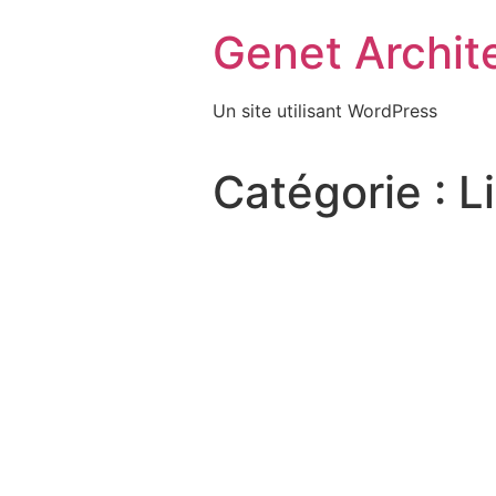
Passer
Genet Archit
au
contenu
Un site utilisant WordPress
Catégorie :
L